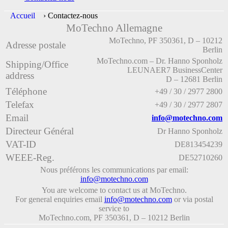
Accueil
›
Contactez-nous
MoTechno Allemagne
MoTechno, PF 350361, D – 10212
Adresse postale
Berlin
MoTechno.com – Dr. Hanno Sponholz
Shipping/Office
LEUNAER7 BusinessCenter
address
D – 12681 Berlin
Téléphone
+49 / 30 / 2977 2800
Telefax
+49 / 30 / 2977 2807
Email
info@motechno.com
Directeur Général
Dr Hanno Sponholz
VAT-ID
DE813454239
WEEE-Reg.
DE52710260
Nous préférons les communications par email:
info@motechno.com
You are welcome to contact us at MoTechno.
For general enquiries email
info@motechno.com
or via postal
service to
MoTechno.com, PF 350361, D – 10212 Berlin