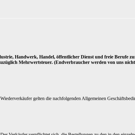
ustrie, Handwerk, Handel, öffentlicher Dienst und freie Berufe z
) zuzüglich Mehrwertsteuer. (Endverbraucher werden von uns nicht 
iederverkäufer gelten die nachfolgenden Allgemeinen Geschäftsbeding
Der Verkäufer verpflichtet sich, die Bestellungen zu den in den ein