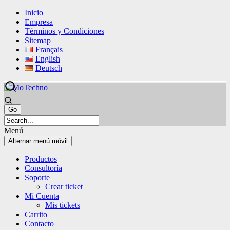
Saltar
Saltar
Inicio
al
al
Empresa
contenido
meú
Términos y Condiciones
principal
Sitemap
Français
English
Deutsch
Menú
Alternar menú móvil
Productos
Consultoría
Soporte
Crear ticket
Mi Cuenta
Mis tickets
Carrito
Contacto